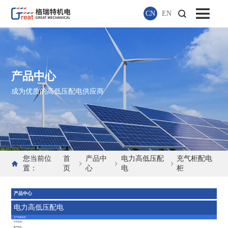
CN
EN
产品中心
成为优质的高低压配电供应商
您当前位
首
产品中
电力高低压配
充气柜配电
置：
页
心
电
柜
产品中心
电力高低压配电
充气柜配电柜
开关机构
配件钣金