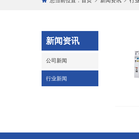
您当前位置：
首页
新闻资讯
行
新闻资讯
公司新闻
行业新闻