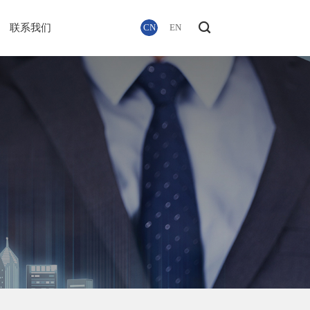
联系我们
CN
EN