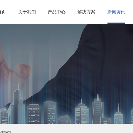
首页
关于我们
产品中心
解决方案
新闻资讯